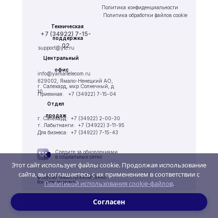
Политика конфиденциальности
Политика обработки файлов cookie
Техническая 
+7 (34922) 7-15-
поддержка
02
support@ytc.ru
Центральный 
офис
info@yamaltelecom.ru
629002, Ямало-Ненецкий АО,
г. Салехард, мкр Солнечный, д. 
10
Приемная:   +7 (34922) 7-15-04
Отдел 
продаж
г. Салехард:  +7 (34922) 2-00-30
г. Лабытнанги:  +7 (34922) 3-11-95
Для бизнеса:  +7 (34922) 7-15-43
Следите за обновлениями 
в социальных сетях
Этот сайт использует файлы cookie. Продолжая использование
сайта, вы соглашаетесь с их применением в соответствии с
© 2026 АО "ЯМАЛТЕЛЕКОМ", ЯНАО 
Политикой использования cookie-файлов
.
Все права защищены
Согласен