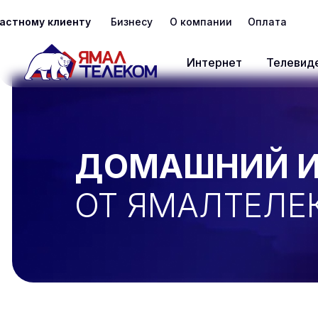
астному клиенту
Бизнесу
О компании
Оплата
Интернет
Телевид
ДОМАШНИЙ И
ОТ ЯМАЛТЕЛЕ