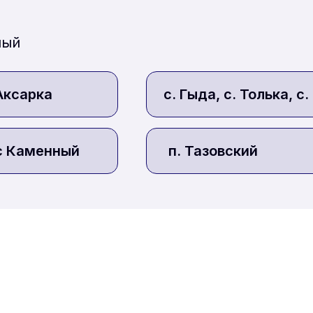
ый 
 Аксарка
с. Гыда, с. Толька, с
ыс Каменный
п. Тазовский