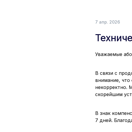
7 апр. 2026
Технич
Уважаемые або
В связи с про
внимание, что
некорректно. 
скорейшим уст
В знак компен
7 дней. Благод