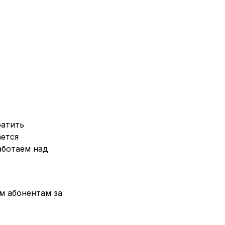
ратить
ается
аботаем над
м абонентам за